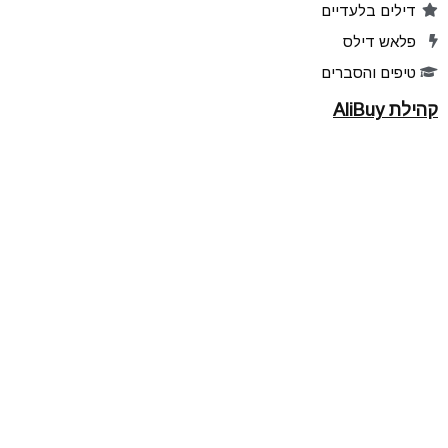
דילים בלעדיים
פלאש דילס
טיפים והסברים
קהילת AliBuy
הרשמו לאתר
מוצרים מועדפים
שתפו דילים
הדילים שלכם
ניהול הרשמות לעדכונים
עקבו אחרינו
אפליקציה ל Android
אפליקציה ל iPhone
Telegram