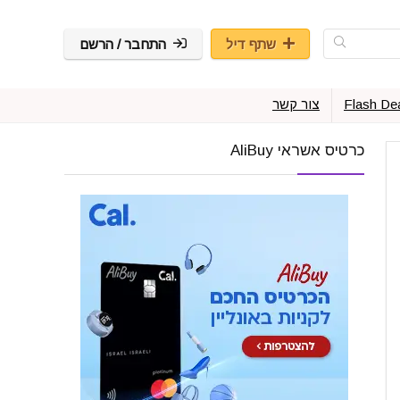
שתף דיל
התחבר / הרשם
Flash De
צור קשר
כרטיס אשראי AliBuy