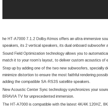
he HT-A7000 7.1.2 Dolby Atmos offers an ultra-immersive sou
speakers, its 2 vertical speakers, its dual onboard subwoofer 
Sound Field Optimization technology allows you to automaticall
match it to your room’s layout, to deliver custom acoustics of e
Step up by adding one of the two new subwoofers, specially de
minimize distortion to ensure the most faithful rendering possib
adding the compatible SA-RS3S satellite speakers.
New Acoustic Center Sync technology synchronizes your sound
BRAVIA TV for unprecedented immersion.
The HT-A7000 is compatible with the latest 4K/4K 120HZ, 8