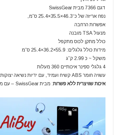
דגם
7366 מבית SwissGear
נפח אריזה של כ־46.3×35.5×25.4 ס”מ,
אפשרות הרחבה
מנעול TSA מובנה
כולל מתקן לכוס מתקפל
מידות כולל גלגלים: 55.9×36.2×25.4 ס”מ
משקל ~ כ 2.99 ק”ג
4 גלגלי ספינר איכותיים 360 מעלות
עשויה חומר ABS קשיח ועמיד, עם ידיות נשיאה יצוקות ונשלפות
איכות שוויצרית ללא פשרות
: מבית SwissGear – עם מעל 125 שנות מומחיות