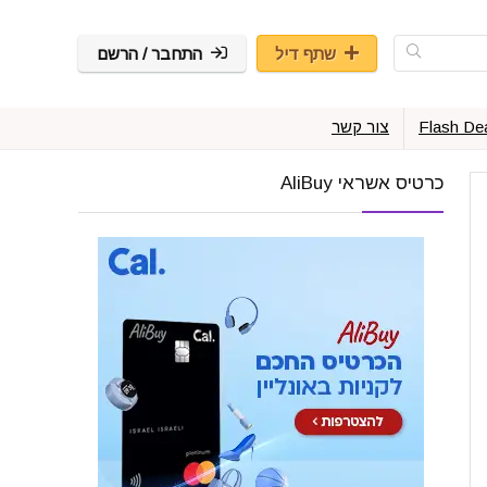
שתף דיל
התחבר / הרשם
Flash De
צור קשר
כרטיס אשראי AliBuy