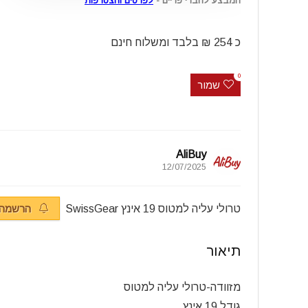
המבצע לחברי פריים -
לפרטים והצטרפות
כ 254 ₪ בלבד ומשלוח חינם
0
שמור
AliBuy
12/07/2025
טרולי עליה למטוס 19 אינץ SwissGear
הרשמה ל
תיאור
מזוודה-טרולי עליה למטוס
גודל 19 אינץ