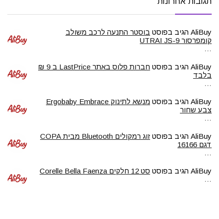
תגובות אחרונות
AliBuy
הגיב בפוסט
בוסטר התנעה לרכב משולב
קומפרסור UTRAI JS-9
…
AliBuy
הגיב בפוסט
חברות פלוס באתר LastPrice ב 9 ₪
בלבד
…
AliBuy
הגיב בפוסט
מנשא לתינוק Ergobaby Embrace
צבע שחור
…
AliBuy
הגיב בפוסט
זוג רמקולים Bluetooth מבית COPA
דגם 16166
…
AliBuy
הגיב בפוסט
סט 12 חלקים Corelle Bella Faenza
…