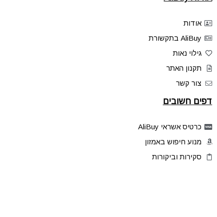
אודות
AliBuy בתקשורת
גילוי נאות
תקנון האתר
צור קשר
דפים חשובים
כרטיס אשראי AliBuy
מנוע חיפוש באמזון
סקירות וביקורות
דילים בלעדיים
פלאש דילס
טיפים והסברים