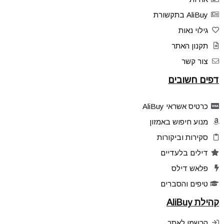
AliBuy בתקשורת
גילוי נאות
תקנון האתר
צור קשר
דפים חשובים
כרטיס אשראי AliBuy
מנוע חיפוש באמזון
סקירות וביקורות
דילים בלעדיים
פלאש דילס
טיפים והסברים
קהילת AliBuy
הרשמו לאתר