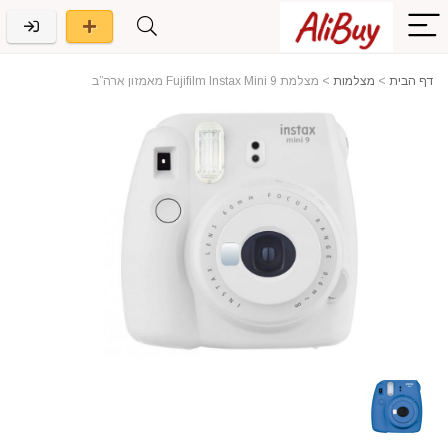
דף הבית
>
מצלמות
>
מצלמת Fujifilm Instax Mini 9 מאמזון ארה”ב