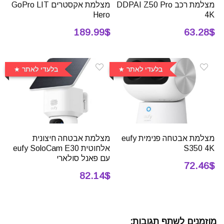
מצלמת רכב DDPAI Z50 Pro
מצלמת אקסטרים GoPro LIT
Hero
4K
189.99$
63.28$
בלעדי לאתר
בלעדי לאתר
מצלמת אבטחה פנימית eufy
מצלמת אבטחה חיצונית
S350 4K
אלחוטית eufy SoloCam E30
עם פאנל סולארי
72.46$
82.14$
מוזמנים לשתף תגובות: