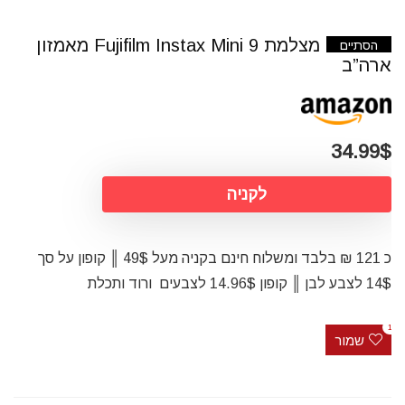
מצלמת Fujifilm Instax Mini 9 מאמזון
הסתיים
ארה”ב
34.99$
לקניה
כ 121 ₪ בלבד ומשלוח חינם בקניה מעל 49$ ║ קופון על סך
14$ לצבע לבן ║ קופון 14.96$ לצבעים ורוד ותכלת
1
שמור