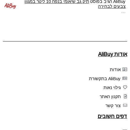
AliBuy
הגיב בפוסט
תיק גב שיאומי בנפח 10 ליטר במגוון
צבעים לבחירה
…
אודות AliBuy
אודות
AliBuy בתקשורת
גילוי נאות
תקנון האתר
צור קשר
דפים חשובים