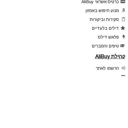
כרטיס אשראי AliBuy
מנוע חיפוש באמזון
סקירות וביקורות
דילים בלעדיים
פלאש דילס
טיפים והסברים
קהילת AliBuy
הרשמו לאתר
מוצרים מועדפים
שתפו דילים
הדילים שלכם
ניהול הרשמות לעדכונים
עקבו אחרינו