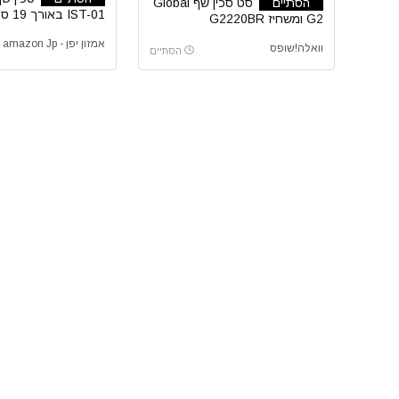
הסתיים
סט סכין שף Global
IST-01 באורך 19 ס”מ
G2 ומשחיז G2220BR
אמזון יפן - amazon Jp
וואלה!שופס
הסתיים