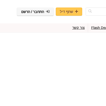
שתף דיל
התחבר / הרשם
Flash De
צור קשר