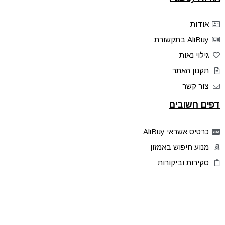
אודות
AliBuy בתקשורת
גילוי נאות
תקנון האתר
צור קשר
דפים חשובים
כרטיס אשראי AliBuy
מנוע חיפוש באמזון
סקירות וביקורות
דילים בלעדיים
פלאש דילס
טיפים והסברים