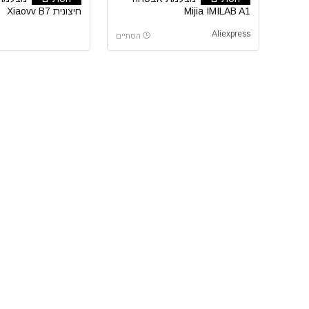
Mijia IMILAB A1
חיצונית Xiaovv B7
Aliexpress
הסתיים