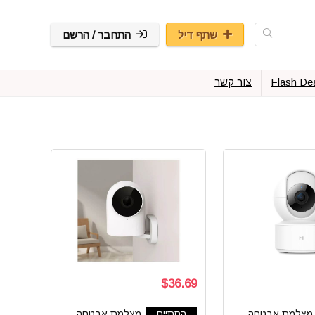
שתף דיל
התחבר / הרשם
Flash De
צור קשר
$36.69
מצלמת אבטחה
הסתיים
מצלמת אבטחה