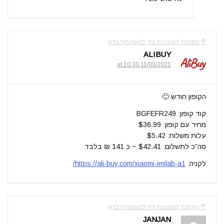
התחבר למערכת כדי להשתתף בדיון
ALIBUY
11/03/2021 at 10:30
הקופון חודש 🙂
קוד קופון: BGFEFR249
מחיר עם קופון: $36.99
עלות משלוח: $5.42
סה”כ לתשלום: $42.41 ~ כ 141 ₪ בלבד
לקניה:
https://ali-buy.com/xiaomi-imilab-a1/
התחבר למערכת כדי להשתתף בדיון
JANJAN