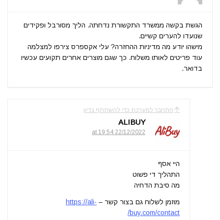
הגשת בקשה ממשרד התקשורת נדחתה. הליך מסורבל ופקידים
שנועדו להערים קשיים.
מישהו יודע מה מדיניות ההחזרה? עלי אקספרס צירפו למצלמה
עוד פריטים לאותו משלוח. כך שגם מוצרים אחרים תקועים עכשיו
בדואר.
התחבר למערכת כדי להשתתף בדיון
ALIBUY
22/12/2022 at 19:54
היי אסף
התהליך די פשוט
מה סיבת הדחיה
מוזמן לשלוח גם בצור קשר –
https://ali-
buy.com/contact/