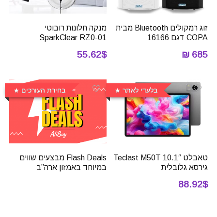
זוג רמקולים Bluetooth מבית
מנקה חלונות רובוטי
COPA דגם 16166
SparkClear RZ0-01
55.62$
685 ₪
בלעדי לאתר
בחירת העורכים
טאבלט 10.1″ Teclast M50T
Flash Deals מבצעים שווים
גירסא גלובלית
במיוחד באמזון ארה”ב
88.92$