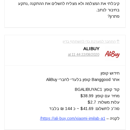
קיבלתי את המצלמה ולא מצליח להשלים את ההתקנה ,נתקע
בחיבור לנתב.
פתרון?
התחבר למערכת כדי להשתתף בדיון
ALIBUY
22/08/2020 at 11:44
חידוש קופון
אתר Banggood קופון בלעדי לחברי AliBuy
קוד קופון: BGALIBUYAC1
מחיר עם קופון: $38.99
עלות משלוח: $2.7
סה”כ לתשלום: $41.69 ~ כ 144 ₪ בלבד
לקניה –
https://ali-buy.com/xiaomi-imilab-a1/