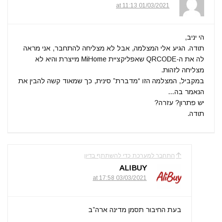
01/03/2021 at 11:13
הי יניב,
תודה. הגיע אלי המצלמה, אבל לא מצליחה להתחבר, אני מראה
לה את ה-QRCODE שאפליקציית MiHome מייצרת והיא לא
מצליחה לזהות.
במקביל, המצלמה הזו “מדברת” סינית, כך שמאוד קשה להבין את
הנאמר בה…
יש פתרון? עזרה?
תודה.
התחבר למערכת כדי להשתתף בדיון
ALIBUY
03/03/2021 at 17:58
בעת החיבור תסמן מדינה ארה”ב