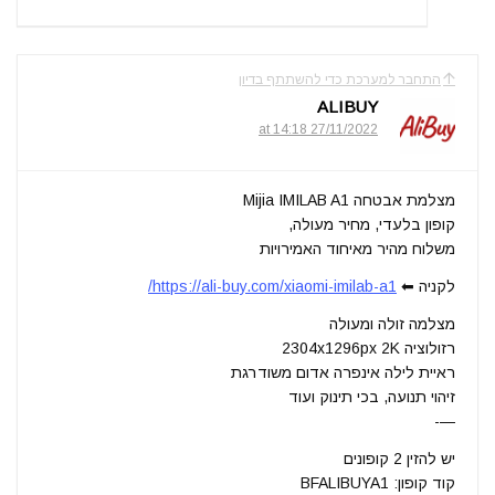
התחבר למערכת כדי להשתתף בדיון
ALIBUY
27/11/2022 at 14:18
מצלמת אבטחה Mijia IMILAB A1
קופון בלעדי, מחיר מעולה,
משלוח מהיר מאיחוד האמירויות
לקניה ⬅
https://ali-buy.com/xiaomi-imilab-a1/
מצלמה זולה ומעולה
רזולוציה 2304x1296px 2K
ראיית לילה אינפרה אדום משודרגת
זיהוי תנועה, בכי תינוק ועוד
—-
יש להזין 2 קופונים
קוד קופון: BFALIBUYA1