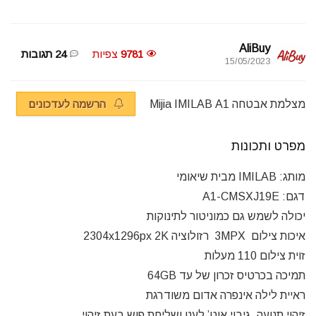
AliBuy
9781
צפיות
24 תגובות
15/05/2023
מצלמת אבטחה
A1
Mijia IMILAB
הרשמה לעדכונים
מפרט ותכונות
מותג: IMILAB מבית שיאומי
דגם: A1-CMSXJ19E
יכולה לשמש גם כמוניטור לתינוקות
איכות צילום 3MPX רזולוציה 2304x1296px 2K
זוית צילום 110 מעלות
תמיכה בכרטיס זכרון של עד 64GB
ראיית לילה אינפרה אדום משודרגת
זיהוי תנועה, גיבוי אוט’ לענן ושליחת פוש בעת זיהוי