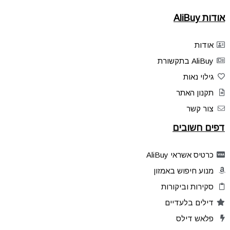
אודות AliBuy
אודות
AliBuy בתקשורת
גילוי נאות
תקנון האתר
צור קשר
דפים חשובים
כרטיס אשראי AliBuy
מנוע חיפוש באמזון
סקירות וביקורות
דילים בלעדיים
פלאש דילס