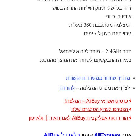
זיהוי בכי שלי תינוק ושליחת התרעה בפוש
אודיו דו כיווני
המצלמה מסתובבת 360 מעלות
גיבוי חינם בענן ל 7 ימים
תדר 2.4GHz – מותר לייבוא לישראל
במידה והתבקשתם לשחרר את המוצר מהמכס:
מדריך שחרור ממשרד התקשורת
לצרף את מפרט המצלמה –
להורדה
כרטיס אשראי AliBuy – המלצה!
הצטרפו לערוץ הטלגרם שלנו
הורידו את אפליקציית AliBuy לאנדרואיד
║
ולאייפון
אתר
AliExpress
קופון
בלעדי ל AliBuy