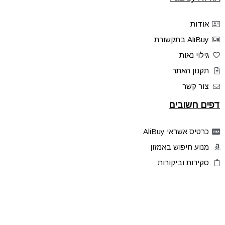
אודות
AliBuy בתקשורת
גילוי נאות
תקנון האתר
צור קשר
דפים חשובים
כרטיס אשראי AliBuy
מנוע חיפוש באמזון
סקירות וביקורות
דילים בלעדיים
פלאש דילס
טיפים והסברים