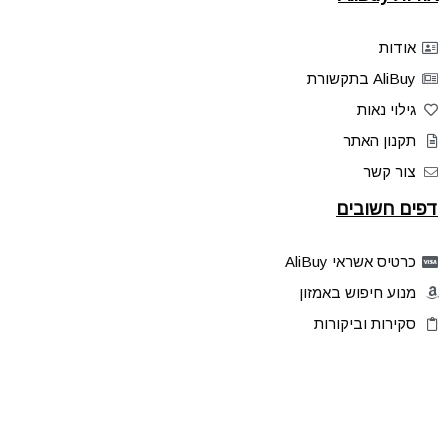
אודות
AliBuy בתקשורת
גילוי נאות
תקנון האתר
צור קשר
דפים חשובים
כרטיס אשראי AliBuy
מנוע חיפוש באמזון
סקירות וביקורות
דילים בלעדיים
פלאש דילס
טיפים והסברים