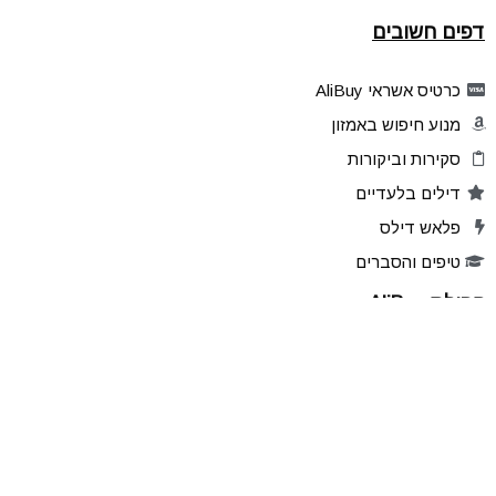
דפים חשובים
כרטיס אשראי AliBuy
מנוע חיפוש באמזון
סקירות וביקורות
דילים בלעדיים
פלאש דילס
טיפים והסברים
קהילת AliBuy
הרשמו לאתר
מוצרים מועדפים
שתפו דילים
הדילים שלכם
ניהול הרשמות לעדכונים