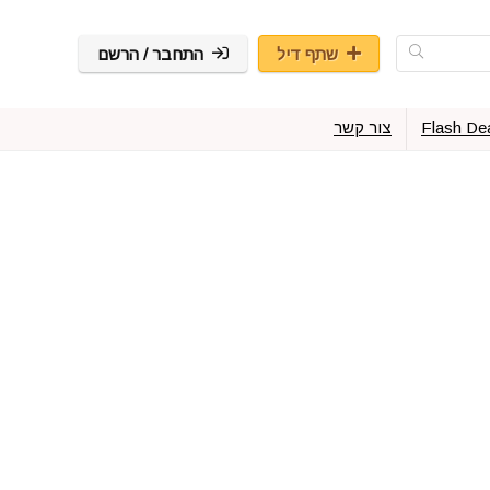
שתף דיל
התחבר / הרשם
Flash De
צור קשר