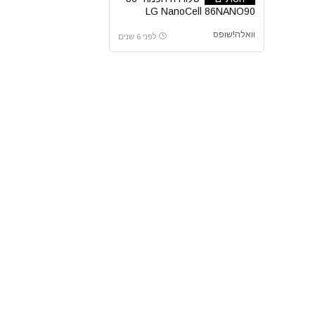
LG NanoCell 86NANO90
וואלה!שופס
לפני 6 שנים