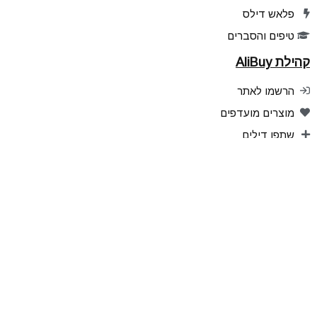
פלאש דילס
טיפים והסברים
קהילת AliBuy
הרשמו לאתר
מוצרים מועדפים
שתפו דילים
הדילים שלכם
ניהול הרשמות לעדכונים
עקבו אחרינו
אפליקציה ל Android
אפליקציה ל iPhone
Telegram
YouTube