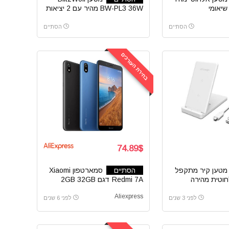
BW-PL3 36W מהיר עם 2 יציאות
תומכות QC3.0
הסתיים
הסתיים
בחירת העורכים
74.89$
מטען קיר מתקפל
הסתיים
סמארטפון Xiaomi
וטית מהירה
Redmi 7A דגם 2GB 32GB
BlitzWolf BW-FWC2 עם
גירסא גלובלית
Aliexpress
ד
לפני 3 שנים
לפני 6 שנים