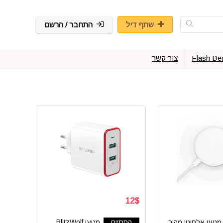
שתף דיל
התחבר / הרשם
Flash De
צור קשר
12$
מטען אלחוטי מהיר
הסתיים
מטען BlitzWolf