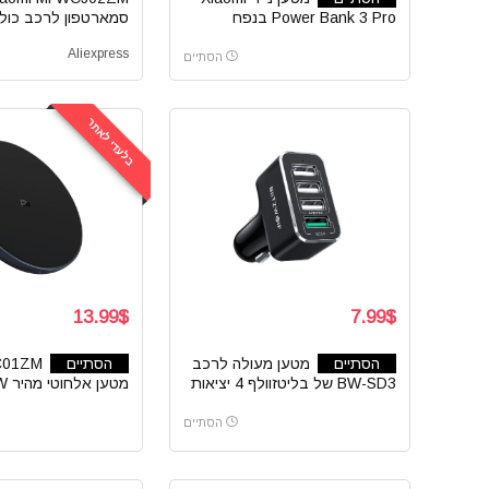
Power Bank 3 Pro בנפח
סמארטפון לרכב כולל
20,000mAh שיאומי
אלחוטית 20W שיאומי
Aliexpress
הסתיים
בלעדי לאתר
13.99$
7.99$
הסתיים
מטען מעולה לרכב
הסתיים
C01ZM
BW-SD3 של בליטזוולף 4 יציאות
מטען אלחוטי מהיר 10W שיאומי
כולל יציאה תומכת QC3.0
הסתיים