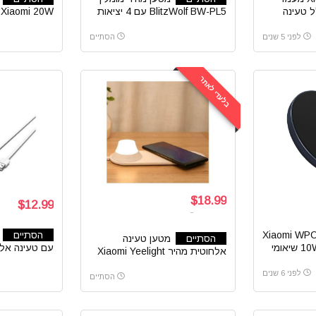
 טעינה
BlitzWolf BW-PL5 עם 4 יציאות
Xiaomi 20W שיאומי
USB בליטזוולף
לפני 5 שנים
הסתיים
בלעדי לאתר
$18.99
$12.99
Xiaomi WP
הסתיים
הסתיים
מטען טעינה
עם טעינה אלח
אלחוטית מהיר Xiaomi Yeelight
כולל מנורת לילה
אינדיקציית ל
לפני 6 שנים
הסתיים