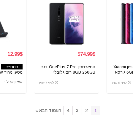
12.99$
574.99$
סמארטפון Xiaomi
סמארטפון OnePlus 7 Pro דגם
הסתיים
Mi9T דגם 6GB 128GB גירסא
8GB 256GB רום גלובלי
מטען מהיר 10W טעינה אלחוטית
אמזון ארה"ב - Amazon com
לפני 6 שנים
לפני 7 שנים
1
2
3
4
העמוד הבא »