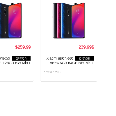
$259.99
239.99$
הסתיים
סמארטפון Xiaomi
הסתיים
Mi9T דגם 6GB 64GB גירסא
גלובלית
גלובלית
לפני 6 שנים