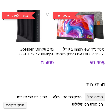
רב מכר
בלעדי לאתר
מסך נייד InnoView בגודל
נתב אלחוטי ‏GoFiber
15.6″ 1080P עם נרתיק מובנה
GFD172 7200Mbps
499 ₪
59.99$
41 תגובות
הראה הכל
הביקורת הכי יעילה
הביקורת הכי חיובית
הביקורת הכי שלילית
הוסף ביקורת