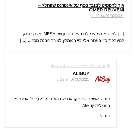
איך להפסיק לבזבז כסף על אינטרנט שזוחל? –
OMER REUVENI
03/02/2021 at 12:14
[…] למי שמתעקש ללכת על פתרון של MESH, מצרף לינק
למערכת כזו באתר אלי-ביי המומלץ לצורך הבנת מסג… […]
התחבר למערכת כדי להשתתף בדיון
ALIBUY
03/02/2021 at 12:34
תודה, אשמח שתתקן את שם האתר ל “עליביי” או עדיף
באנגלית AliBuy
תודה!