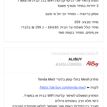
הפתרון האידיאלי לכיסוי וקליטת WIFI בכל הבית או המשרד
3 יחידות במחיר מטורף פשוט!
אמזון בריטניה – המחיר הכי זול אי פעם
מחיר מבצע: £59
מחיר כולל משלוח עד הבית: £64.83 ~ כ 299 ₪ בלבד!
אין מיסים, המחיר בקופה סופי
התחבר למערכת כדי להשתתף בדיון
ALIBUY
17/04/2021 at 18:51
פתרון Mesh בזול! קופון בלעדי Tenda Mw3
לקניה ⬅
https://ali-buy.com/tenda-mw3/
הפתרון המושלם לשיפור קליטת WIFI בבית או במשרד.
כיסוי מלא ויציב בשטחים גדולים
מעבר בין היחידות באופן אוט’ מאפשר לגלוש מהנקודה הקרובה