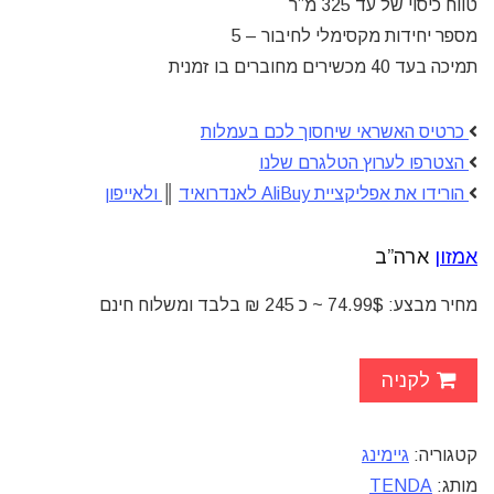
טווח כיסוי של עד 325 מ”ר
מספר יחידות מקסימלי לחיבור – 5
תמיכה בעד 40 מכשירים מחוברים בו זמנית
כרטיס האשראי שיחסוך לכם בעמלות
הצטרפו לערוץ הטלגרם שלנו
הורידו את אפליקציית AliBuy לאנדרואיד
║
ולאייפון
אמזון
ארה”ב
מחיר מבצע: 74.99$ ~ כ 245 ₪ בלבד ומשלוח חינם
לקניה
קטגוריה:
גיימינג
מותג:
TENDA