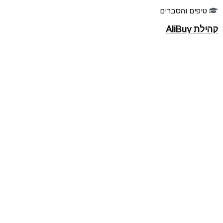
טיפים והסברים
קהילת AliBuy
הרשמו לאתר
מוצרים מועדפים
שתפו דילים
הדילים שלכם
ניהול הרשמות לעדכונים
עקבו אחרינו
אפליקציה ל Android
אפליקציה ל iPhone
Telegram
YouTube
Instegram