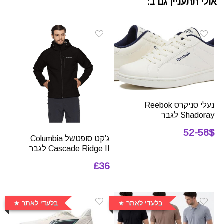
אולי תתעניין גם ב:
נעלי סניקרס Reebok
Shadoray לגבר
52-58$
ג’קט סופטשל Columbia
Cascade Ridge II לגבר
£36
בלעדי לאתר
בלעדי לאתר