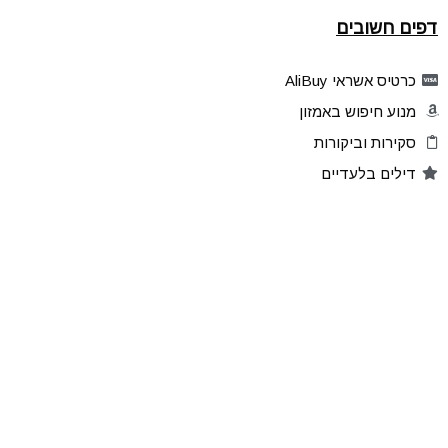
דפים חשובים
כרטיס אשראי AliBuy
מנוע חיפוש באמזון
סקירות וביקורות
דילים בלעדיים
פלאש דילס
טיפים והסברים
קהילת AliBuy
הרשמו לאתר
מוצרים מועדפים
שתפו דילים
הדילים שלכם
ניהול הרשמות לעדכונים