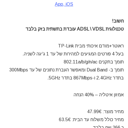
App, iOS
חשוב!
טכנולוגית ADSL \ VDSL עובדת בתשתית בזק בלבד
ראוטר+מודם איכותי מבית TP-Link
בעל 4 פורטים המגיעים למהירות של עד 1 ג’יגה לשניה.
תומך בתקנים 802.11a/b/g/n/ac
תומך ב- Dual Band ומאפשר העברת נתונים של עד 300Mbps
בתדר 2.4GHz ו-867Mbps בתדר 5GHz.
אמזון איטליה – 40% הנחה
מחיר מוצר: 47.99€
מחיר כולל משלוח עד הבית: 63.5€
כ 266 שח בלבד