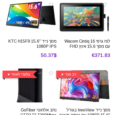
לוח גרפי Wacom Cintiq 16
מסך נייד 15.6″ KTC H15F9
עם מסך 15.6 אינץ FHD
1080P IPS
50.37$
€371.83
רב מכר
בלעדי לאתר
מסך נייד InnoView בגודל
נתב אלחוטי ‏GoFiber