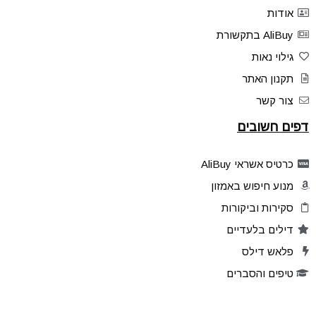
אודות
AliBuy בתקשורת
גילוי נאות
תקנון האתר
צור קשר
דפים חשובים
כרטיס אשראי AliBuy
מנוע חיפוש באמזון
סקירות וביקורות
דילים בלעדיים
פלאש דילס
טיפים והסברים
קהילת AliBuy