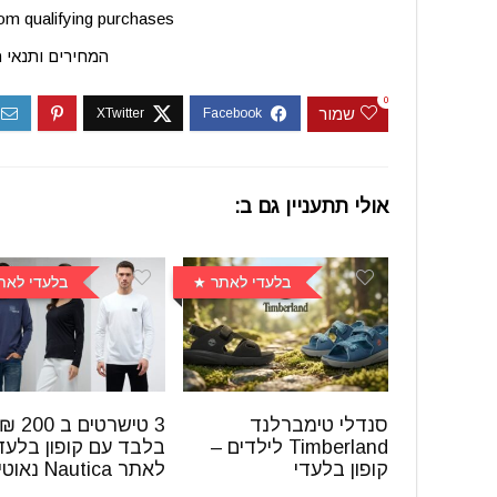
m qualifying purchases.
המחירים ותנאי 
0
שמור
אולי תתעניין גם ב:
בלעדי לאתר
בלעדי לאת
סנדלי טימברלנד
3 טישרטים ב 200 ₪
Timberland לילדים –
בלבד עם קופון בלעד
קופון בלעדי
לאתר Nautica נאוטיקה