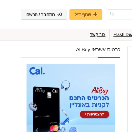
שתף דיל
התחבר / הרשם
Flash De
צור קשר
כרטיס אשראי AliBuy