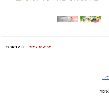
4528
צפיות
2 תגובות
.
UO
יכות