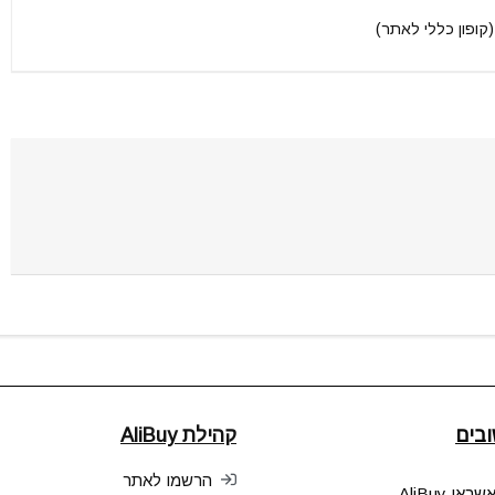
קופון כללי לאתר)
בים
קהילת AliBuy
הרשמו לאתר
אי AliBuy