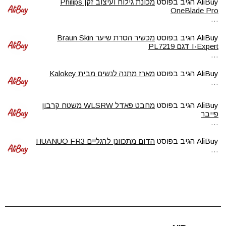
AliBuy
הגיב בפוסט
מכונת גילוח ועיצוב זקן Philips
OneBlade Pro
…
AliBuy
הגיב בפוסט
מכשיר הסרת שיער Braun Skin
I·Expert דגם PL7219
…
AliBuy
הגיב בפוסט
מארז מתנה לנשים מבית Kalokey
…
AliBuy
הגיב בפוסט
מחבט פאדל WLSRW משטח קרבון
פייבר
…
AliBuy
הגיב בפוסט
הדום מתכוונן לרגליים HUANUO FR3
…