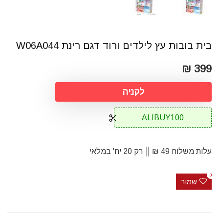
בית בובות עץ לילדים ורוד דגם רינת W06A044
399 ₪
לקניה
ALIBUY100
עלות משלוח 49 ₪ ║ רק 20 יח' במלאי
0
שמור