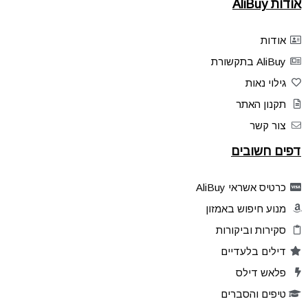
אודות AliBuy
אודות
AliBuy בתקשורת
גילוי נאות
תקנון האתר
צור קשר
דפים חשובים
כרטיס אשראי AliBuy
מנוע חיפוש באמזון
סקירות וביקורות
דילים בלעדיים
פלאש דילס
טיפים והסברים