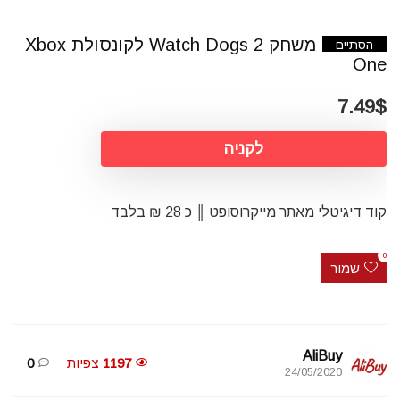
משחק Watch Dogs 2 לקונסולת Xbox
הסתיים
One
7.49$
לקניה
קוד דיגיטלי מאתר מייקרוסופט ║ כ 28 ₪ בלבד
0
שמור
AliBuy
1197
צפיות
0
24/05/2020