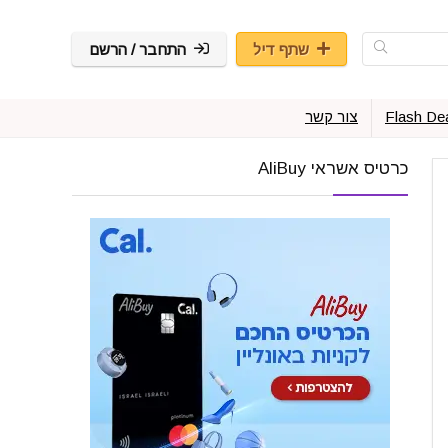
שתף דיל
התחבר / הרשם
Flash De
צור קשר
כרטיס אשראי AliBuy