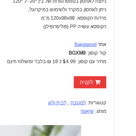
ניתנת לאחסון בטמפרטורות של בין 20°- ל 120°
ניתן לאחסון במקרר ולשימוש במיקרוגל.
מידות הקופסא: 120x98x98 מ”מ
הקופסא עשויה PP (פוליפרופילן)
אתר
Banggood
קוד קופון:
BGXM9
מחיר עם קופון:
$4.99 כ 18 ₪ בלבד ומשלוח חינם
לקניה
קטגוריות:
למטבח
,
לבית ולגן
מותג:
שיאומי