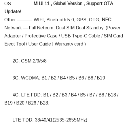
OS ————-
MIUI 11 , Global Version , Support OTA
Update\
Other ———- WIFI, Bluetooth 5.0, GPS, OTG,
NFC
Network — Full Netcom, Dual SIM Dual Standby (Power
Adapter / Protective Case / USB Type-C Cable / SIM Card
Eject Tool / User Guide | Warranty card )
2G: GSM:2/3/5/8
3G: WCDMA: B1 / B2 / B4 / B5 / B6 / B8 / B19
4G: LTE FDD: B1 / B2 / B3 / B4 / B5 / B7 / B8 / B18 /
B19 / B20 / B26 / B28;
LTE TDD: 38/40/41(2535-2655MHz)