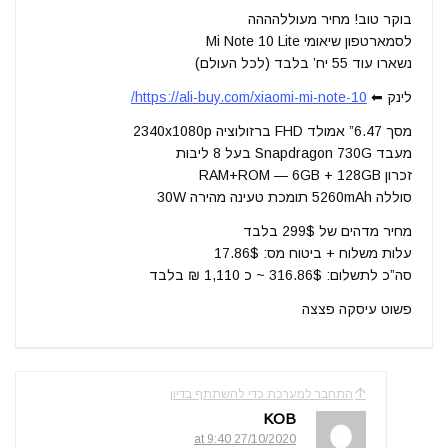
בוקר טוב! מחיר מעוללהההה
לסמארטפון שיאומי Mi Note 10 Lite
נשארו עוד 55 יח’ בלבד (לכל העולם)
לינק ⬅
https://ali-buy.com/xiaomi-mi-note-10/
מסך 6.47” אמולד FHD ברזולוציה 2340x1080p
מעבד Snapdragon 730G בעל 8 ליבות
זכרון RAM+ROM — 6GB + 128GB
סוללה 5260mAh תומכת טעינה מהירה 30W
מחיר מדהים של 299$ בלבד
עלות משלוח + ביטוח מס: 17.86$
סה”כ לתשלום: 316.86$ ~ כ 1,110 ₪ בלבד
פשוט עיסקה פצצה
התחבר למערכת כדי להשתתף בדיון
KOB
27/10/2020 at 9:40