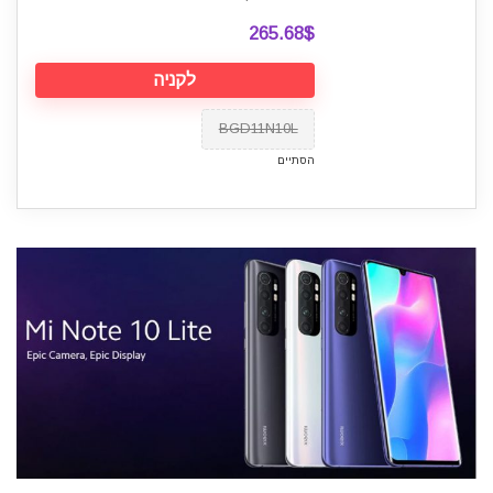
265.68$
לקניה
BGD11N10L
הסתיים