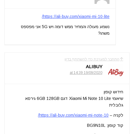
https://ali-buy.com/xiaomi-mi-10-lite/
נשמע מעולה והמחיר ממש דומה ויש 5G אני מפספס
משהו?
התחבר למערכת כדי להשתתף בדיון
ALIBUY
19/09/2020 at 14:39
חידוש קופון
שיאומי Xiaomi Mi Note 10 Lite דגם 6GB 128GB גירסא
גלובלית
לקניה –
https://ali-buy.com/xiaomi-mi-note-10/
קוד קופון: BG9N10L