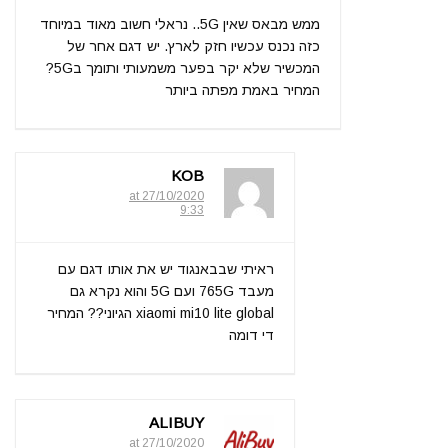
ממש מבאס שאין 5G.. נראלי חשוב מאוד במיוחד
כזה נכנס עכשיו חזק לארץ. יש דגם אחר של
המכשיר שלא יקר בפער משמעותי ותומך ב5G?
המחיר באמת מפתה ביותר
KOB
27/10/2020 at
9:33
ראיתי שבבאנגוד יש את אותו דגם עם
מעבד 765G ועם 5G והוא נקרא גם
xiaomi mi10 lite global הגיוני?? המחיר
די דומה
ALIBUY
27/10/2020 at