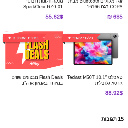
זוג רמקולים Bluetooth מבית
מנקה חלונות רובוטי
COPA דגם 16166
SparkClear RZ0-01
55.62$
685 ₪
בלעדי לאתר
בחירת העורכים
טאבלט 10.1″ Teclast M50T
Flash Deals מבצעים שווים
גירסא גלובלית
במיוחד באמזון ארה”ב
88.92$
15 תגובות