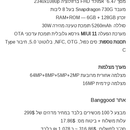
מסך 6.47” אמולד FHD ברזולוציה 2340x1080p
מעבד Snapdragon 730G בעל 8 ליבות
זכרון RAM+ROM — 6GB + 128GB
סוללה 5260mAh תומכת טעינה מהירה 30W
מערכת הפעלה
MIUI 11
גירסא גלובלית תומכת עדכוני OTA
תכונות נוספות:
סים כפול, NFC, OTG, בלוטוט’ 5.0, חיבור Type
C
מערך מצלמות
מצלמה אחורית מרובעת 64MP+8MP+5MP+2MP
מצלמה קידמית 16MP
אתר
Banggood
מבצע ל 100 מכשירים בלבד במחיר מדהים של 299$
עלות משלוח + ביטוח מס: 17.86$
סה”כ לתשלום: 316.86$ ~ כ 1,078 ₪ בלבד