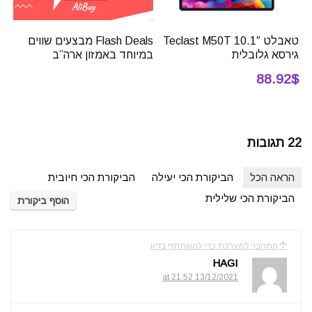
טאבלט 10.1″ Teclast M50T
Flash Deals מבצעים שווים
גירסא גלובלית
במיוחד באמזון ארה”ב
88.92$
22 תגובות
הראה הכל
הביקורת הכי יעילה
הביקורת הכי חיובית
הביקורת הכי שלילית
הוסף ביקורת
התחבר למערכת כדי להשתתף בדיון
HAGI
13/12/2021 at 21:52