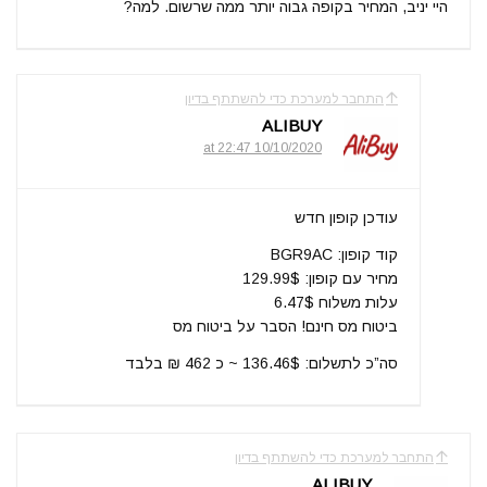
היי יניב, המחיר בקופה גבוה יותר ממה שרשום. למה?
התחבר למערכת כדי להשתתף בדיון
ALIBUY
10/10/2020 at 22:47
עודכן קופון חדש
קוד קופון: BGR9AC
מחיר עם קופון: 129.99$
עלות משלוח 6.47$
ביטוח מס חינם! הסבר על ביטוח מס
סה”כ לתשלום: 136.46$ ~ כ 462 ₪ בלבד
התחבר למערכת כדי להשתתף בדיון
ALIBUY