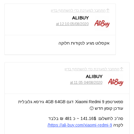
התחבר למערכת כדי להשתתף בדיון
ALIBUY
05/08/2020 at 12:10
אקסלוט מגיע לנקודות חלוקה
התחבר למערכת כדי להשתתף בדיון
ALIBUY
04/08/2020 at 11:05
סמארטפון Xiaomi Redmi 9 דגם 4GB 64GB גירסא גלובלית
עודכן קופון חדש 🙂
סה”כ לתשלום: 141.16$ ~ כ 481 ₪ בלבד
לקניה
https://ali-buy.com/xiaomi-redmi-9/