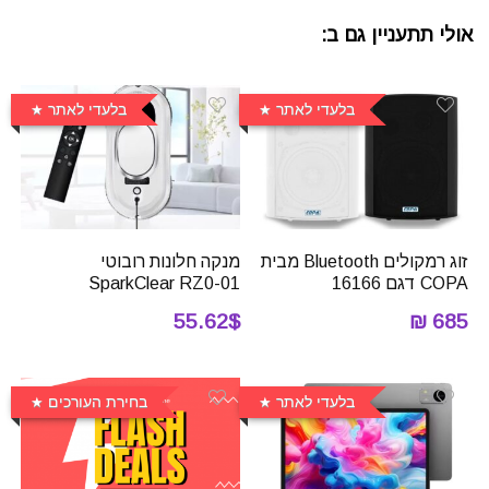
אולי תתעניין גם ב:
בלעדי לאתר
בלעדי לאתר
זוג רמקולים Bluetooth מבית
מנקה חלונות רובוטי
COPA דגם 16166
SparkClear RZ0-01
55.62$
685 ₪
בלעדי לאתר
בחירת העורכים