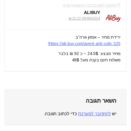
התחבר למערכת כדי להשתתף בדיון
ALIBUY
05/09/2024 at 11:22
ירידת מחיר – אמזון ארה”ב
https://ali-buy.com/avent-anti-colic-325/
מחיר מבצע: 24.5$ ~ כ 92 ₪ בלבד
משלוח חינם בקניה מעל 49$
השאר תגובה
יש
להתחבר למערכת
כדי לכתוב תגובה.