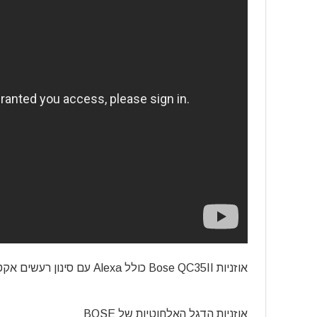
אוזניות Bose QC35II כולל Alexa עם סינון רעשים אקטיבי –
אוזניות הדגל האלחוטיות של BOSE