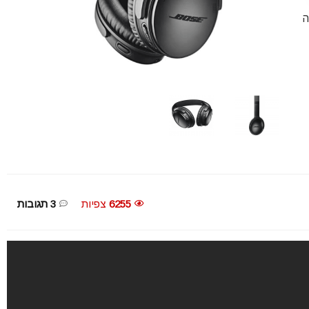
ה
6255
צפיות
3 תגובות