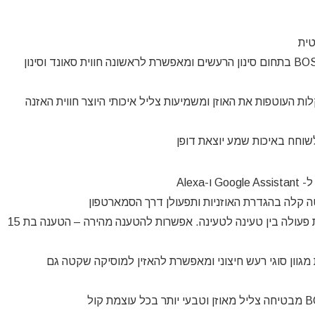
טית
הסדרה החדשה ממנפת את כל היכולות המוכרות של BOSE בתחום סינון הרעשים ומאפשרת לראשונה חווית סאונד וסינון
לות העוטפות את האוזן ומשמיעות צליל איכותי היוצר חווית האזנה
לשוחח באיכות שמע יוצאת דופן
סוללת ליתיום-יון חדשנית מובנית, מספקת עד 20 שעות פעולה בין טעינה לטעינה. אפשרות להטענה מהירה – הטענה בת 15
נון רעש אקטיבי ייחודית ל BOSE מבטלת מגוון סוגי רעש חיצוני ומאפשרת להאזין למוסיקה שקטה גם