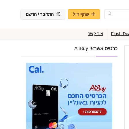
שתף דיל
התחבר / הרשם
Flash De
צור קשר
כרטיס אשראי AliBuy