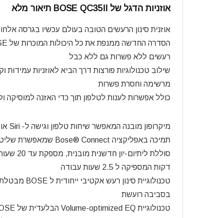
אוזניות הדגל של BOSE QC35II תיאור מלא
אוזנית סינון הרעשים הטובה בעולם עכשיו בגרסה אלחו
רעשים ללא פשרות גם ללא כבל
שילוב טכנולוגיות פורצות דרך הביא לאוזניות עמידות וק
מרשימה וחסרת פשרות
כולל אפשרות לענות לטלפון תוך כדי האזנה למוסיקה ו
מיקרופון מובנה המאפשר שיחות טלפון וגישה ל- Siri או ל- Google Assistant ו-Alexa
תמיכה באפליקציה Bose® Connect שמאפשרת שליטה קלה בהגדרת האוזניות ותפעולן דרך הסמארטפון
דקות המספיקה ל 2.5 שעות עבודה
טכנולוגיית סי
בסביבה רועשת
טכנולוגיית Volume-optimized EQ הבלעדית של BOSE מבטיחה צליל מאוזן וטבעי יותר בכל עוצמת קול