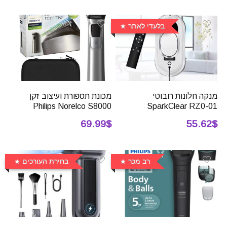
בלעדי לאתר
מנקה חלונות רובוטי
מכונת תספורת ועיצוב זקן
Philips Norelco S8000
SparkClear RZ0-01
69.99$
55.62$
רב מכר
בחירת העורכים