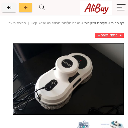
דף הבית
>
סקירות וביקורות
>
מנקה חלונות רובוטי Cop Rose X5 ❘ סקירת מוצר
בלעדי לאתר