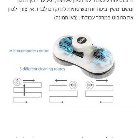
הרובוט יתחיל לעבוד לפי הכיוון שלחצנו, יגיע עד דופן החלון
ומשם ימשיך ביסודיות ובשיטתיות להתקדם לבדו. אין צורך לכוון
את הרובוט במהלך עבודתו. (ראו תמונה)