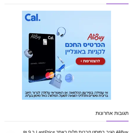
תגובות אחרונות
AliBuy
הגיב בפוסט
חברות פלוס באתר LastPrice ב 9 ₪