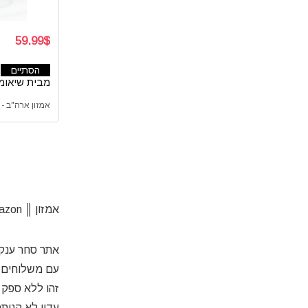
59.99$
הסתיים
מבית שיאומי
אמזון ארה"ב - Amazon com
אמזון ║ Amazon
אתר סחר ענק!
עם משלוחים מ
זהו ללא ספק 
עדין לא קנית