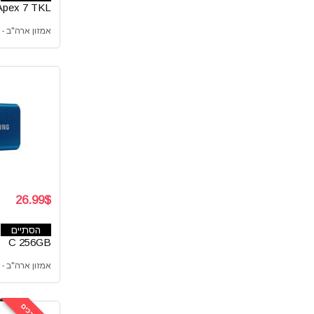
טיפים ל Amazon
Apex 7 TKL
כבלים ומטענים
אמזון ארה"ב - Amazon com
כוננים ואחסון
כלי נגינה
כלי עבודה
לבית ולגן
למטבח
לרכב
מוזיקה וסאונד
מוצרי חשמל
מוצרי תינוקות
26.99$
מזוודות
מחשבים ניידים
הסתיים
מכונות גילוח
C 256GB
מכונות תספורת
אמזון ארה"ב - Amazon com
מסכי מחשב
מצלמות
סוללות