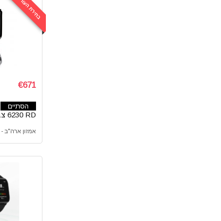
בחירת העורכים
סטרימרים
סמארטפונים
סקירות וביקורות
עולם הקפה
ציוד היקפי למחשב
ציוד כושר וספורט
€671
צעצועים ומשחקים
קולנוע ביתי
הסתיים
קופונים
6230 RD צבע אדום
קמפינג וטיולים
אמזון ארה"ב - Amazon com
ריהוט
רמקולים
שואבי אבק
שעונים
תאורה
תיקים וארנקים
כל הקטגוריות