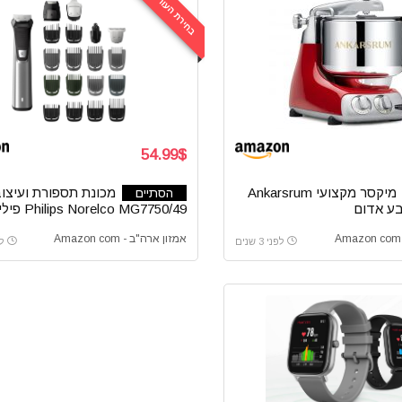
בחירת העורכים
54.99$
מיקסר מקצועי Ankarsrum
מכונת תספורת ועיצוב
הסתיים
Philips Norelco MG7750/49 פיליפס
אמזון ארה"ב - Amazon com
לפני 3 שנים
לפנ