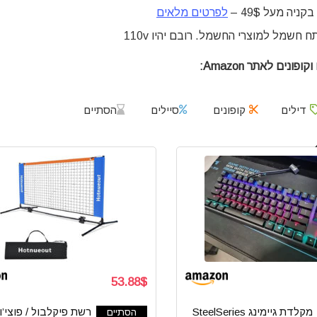
יה מעל 49$ –
לפרטים מלאים
 חשמל למוצרי החשמל. רובם יהיו 110v
פונים לאתר Amazon:
דילים
קופונים
סיילים
הסתיים
53.88$
מקלדת גיימינג SteelSeries
רשת פיקלבול / פוצי’וו
הסתיים