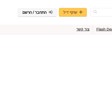
שתף דיל
התחבר / הרשם
Flash De
צור קשר