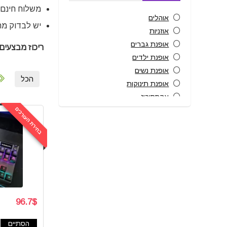
משלוח חינם בקנ
אוהלים
יש לבדוק מתח
אוזניות
אופנת גברים
ריכוז מבצעים וקו
אופנת ילדים
אופנת נשים
הכל
אופנת תינוקות
אקססוריז
בית חכם
בחירת העורכים
גאדג'טים
גולשים משתפים
גיימינג
הגיינת הפה
חיות מחמד
טאבלטים
96.7$
טיפוח ויופי
טיפים והסברים
הסתיים