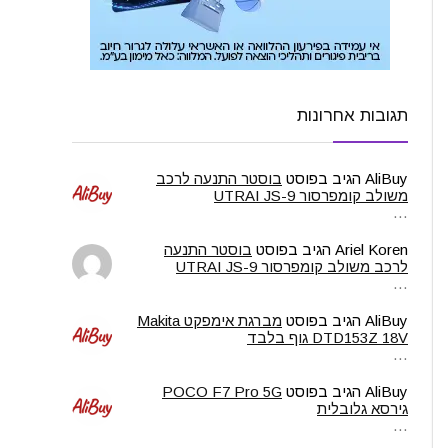
תגובות אחרונות
AliBuy
הגיב בפוסט
בוסטר התנעה לרכב
משולב קומפרסור UTRAI JS-9
…
Ariel Koren
הגיב בפוסט
בוסטר התנעה
לרכב משולב קומפרסור UTRAI JS-9
…
AliBuy
הגיב בפוסט
מברגת אימפקט Makita
DTD153Z 18V גוף בלבד
…
AliBuy
הגיב בפוסט
POCO F7 Pro 5G
גירסא גלובלית
…