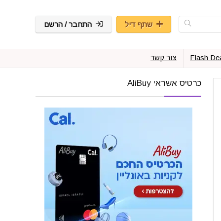
שתף דיל
התחבר / הרשם
Flash De
צור קשר
כרטיס אשראי AliBuy