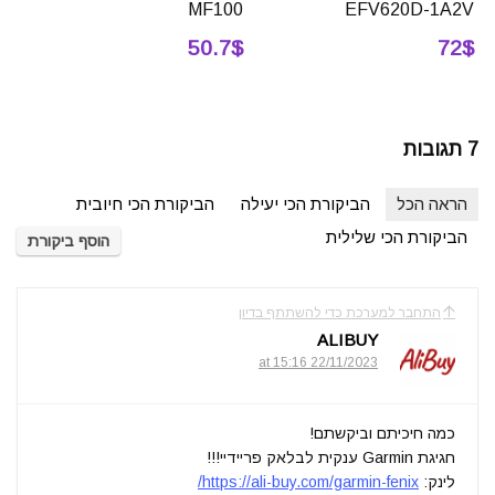
MF100
EFV620D-1A2V
50.7$
72$
7 תגובות
הראה הכל
הביקורת הכי יעילה
הביקורת הכי חיובית
הביקורת הכי שלילית
הוסף ביקורת
התחבר למערכת כדי להשתתף בדיון
ALIBUY
22/11/2023 at 15:16
כמה חיכיתם וביקשתם!
חגיגת Garmin ענקית לבלאק פריידיי!!!
לינק:
https://ali-buy.com/garmin-fenix/