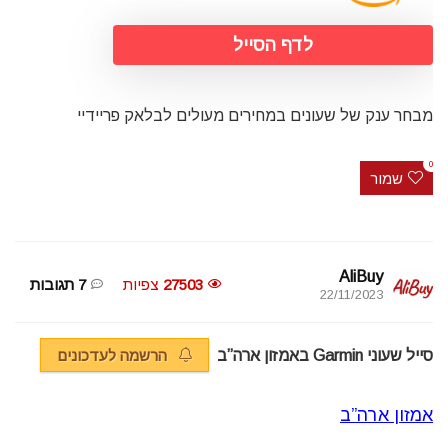
לדף הסייל
מבחר ענק של שעונים במחירים מעולים לבלאק פריידיי
0
שמור
AliBuy
27503
צפיות
7 תגובות
22/11/2023
סייל שעוני Garmin באמזון ארה”ב
הרשמה לעדכונים
אמזון
ארה”ב