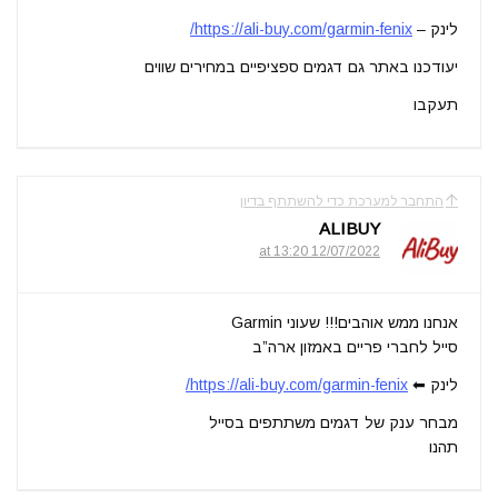
לינק –
https://ali-buy.com/garmin-fenix/
יעודכנו באתר גם דגמים ספציפיים במחירים שווים
תעקבו
התחבר למערכת כדי להשתתף בדיון
ALIBUY
12/07/2022 at 13:20
אנחנו ממש אוהבים!!! שעוני Garmin
סייל לחברי פריים באמזון ארה”ב
לינק ⬅
https://ali-buy.com/garmin-fenix/
מבחר ענק של דגמים משתתפים בסייל
תהנו