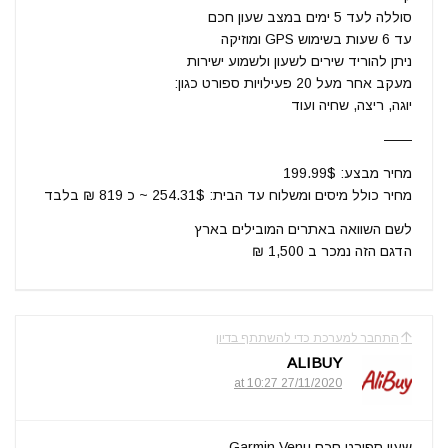
סוללה לעד 5 ימים במצב שעון חכם
עד 6 שעות בשימוש GPS ומוזיקה
ניתן להוריד שירים לשעון ולשמוע ישירות
מעקב אחר מעל 20 פעילויות ספורט כגון:
יוגה, ריצה, שחיה ועוד
——
מחיר מבצע: 199.99$
מחיר כולל מיסים ומשלוח עד הבית: 254.31$ ~ כ 819 ₪ בלבד
לשם השוואה באתרים המובילים בארץ
הדגם הזה נמכר ב 1,500 ₪
התחבר למערכת כדי להשתתף בדיון
ALIBUY
27/11/2020 at 10:27
שעון ספורט חכם Garmin Venu