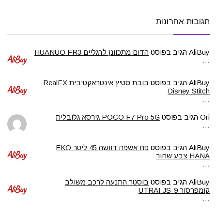
תגובות אחרונות
AliBuy
הגיב בפוסט
הדום מתכוונן לרגליים HUANUO FR3
…
AliBuy
הגיב בפוסט
בובת סטיץ אינטראקטיבית RealFX
Disney Stitch
…
Ori
הגיב בפוסט
POCO F7 Pro 5G גירסא גלובלית
…
AliBuy
הגיב בפוסט
פח אשפה דוושה 45 ליטר EKO
HANA צבע שחור
…
AliBuy
הגיב בפוסט
בוסטר התנעה לרכב משולב
קומפרסור UTRAI JS-9
…