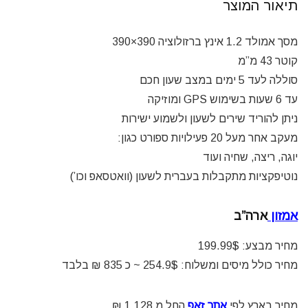
תיאור המוצר
מסך אמולד 1.2 אינץ ברזולוציה 390×390
קוטר 43 מ”מ
סוללה לעד 5 ימים במצב שעון חכם
עד 6 שעות בשימוש GPS ומוזיקה
ניתן להוריד שירים לשעון ולשמוע ישירות
מעקב אחר מעל 20 פעילויות ספורט כגון:
יוגה, ריצה, שחיה ועוד
נוטיפקציות מתקבלות בעברית לשעון (וואטסאפ וכו’)
אמזון
ארה”ב
מחיר מבצע: 199.99$
מחיר כולל מיסים ומשלוח: 254.9$ ~ כ 835 ₪ בלבד
מחיר בארץ לפי
אתר זאפ
החל מ 1,128 ₪