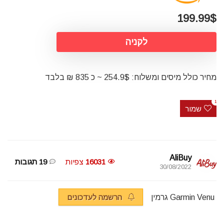
199.99$
לקניה
מחיר כולל מיסים ומשלוח: 254.9$ ~ כ 835 ₪ בלבד
1
שמור
AliBuy
16031
צפיות
19 תגובות
30/08/2022
Garmin Venu גרמין
הרשמה לעדכונים