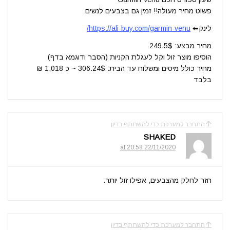
פשוט מחיר מעולה!! זמין גם בצבעים לנשים
לינק⬅
https://ali-buy.com/garmin-venu/
מחיר מבצע: 249.5$
הוסיפו מוצר זול וקל לעגלת הקניות (הסבר ודוגמא בדף)
מחיר כולל מיסים ומשלוח עד הבית: 306.24$ ~ כ 1,018 ₪
בלבד
התחבר למערכת כדי להשתתף בדיון
SHAKED
22/11/2020 at 20:58
חזר לחלק מהצבעים, אפילו זול יותר.
התחבר למערכת כדי להשתתף בדיון