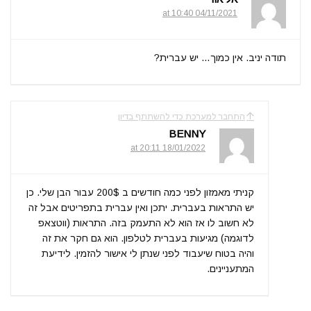
04/11/2021 at 10:40
תודה יניב. אין כמוך… יש עברית?
התחבר למערכת כדי להשתתף בדיון
BENNY
18/01/2022 at 20:11
קניתי מאמזון לפני כמה חודשים ב 200$ עבור הבן שלי. כן
יש התראות בעברית. יתכן ואין עברית בתפריטים אבל זה
לא חשוב לו אז הוא לא התעמק בזה. התראות (ווטצאפ
לדוגמה) מגיעות בעברית לטלפון. הוא גם חקר את זה
והיה בטוח שיעבוד לפני שנתן לי אישור להזמין. לידיעת
המתעניינים.