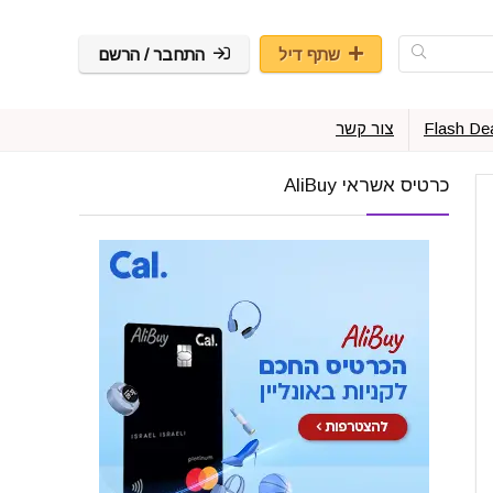
שתף דיל
התחבר / הרשם
Flash De
צור קשר
כרטיס אשראי AliBuy