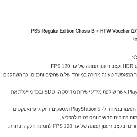
Blu-Ray – דיסק SSD אולטרה מהיר המאפשר טעינה מהירה במיוחד של משחקים ותכנים, כך השחקנים
מערכת קלט ופלט מובנת ומותאמת עבור ה- 5 PlayStation אשר שולפת מידע ישירות מדיסק ה- SDD ובכך מייעלת את
המעבד המרכזי והמעבד הגרפי החדשים ורבי העוצמה הותאמו במיוחד ל- 5 PlayStation ומספקים דיוק גרפי ואפקטים
למות פתוחים חדשים ומפורטים להפליא,