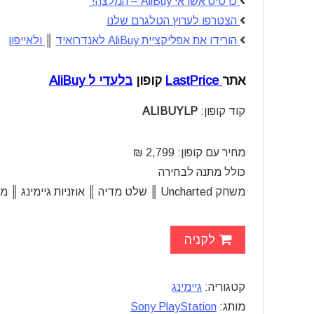
כרטיס אשראי AliBuy – המלצה!
הצטרפו לערוץ הטלגרם שלנו
הורידו את אפליקציית AliBuy לאנדרואיד
║
ולאייפון
אתר
LastPrice
קופון
בלעדי ל AliBuy
קוד קופון:
ALIBUYLP
מחיר עם קופון: 2,799 ₪
כולל מתנה לבחירה
משחק Uncharted ║ שלט מדיה ║ אוזניות גיימינג ║ מיקרופון קונדנסור
לקניה
קטגוריה:
גיימינג
מותג:
Sony PlayStation