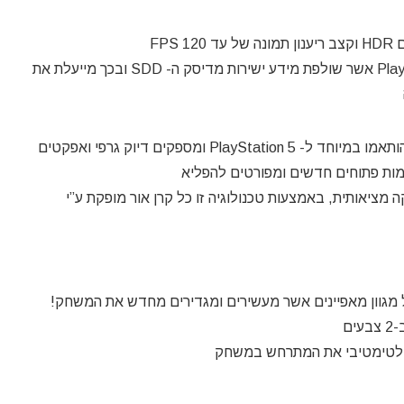
מערכת קלט ופלט מובנת ומותאמת עבור ה- 5 PlayStation אשר שולפת מידע ישירות מדיסק ה- SDD ובכך מייעלת את
המעבד המרכזי והמעבד הגרפי החדשים ורבי העוצמה הותאמו במיוחד ל- 5 PlayStation ומספקים דיוק גרפי ואפקטים
למות פתוחים חדשים ומפורטים להפליא
דשה של גרפיקה מציאותית, באמצעות טכנולוגיה זו כל קרן אור מופקת ע”י
ולטימטיבי את המתרחש במשחק