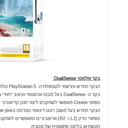
בקר אלחוטי DualSense:
הבקר החדש והרשמי לקונסולת ה- 5 PlayStation כולל מגוון מאפיינים אשר מעשירים ומגדירים מחדש את המשחק!
בקר ה- DualSense בעל מבנה ארגונומי ועיצוב ייחודי ב-2 צבעים.
כפתור Create מאפשר לשחקנים ליצור תוכן קריאטיבי ולשתף אותו בקלות.
הבקר החדש בעל משוב רטט דינאמי המדמה באופן א
כפתורי הדק (L2 ו- R2) אדפטיביים ומ
הקשת או בלימה פתאומית של מכונית.