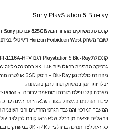
Sony PlayStation 5 Blu-ray
קונסולת משחקים מהדור הבא 825GB עם כונן Sony דגם PS5 Regular Edition Chasis B + HFW Voucher
שובר משחק Horizon Forbidden West דיגיטלי במתנה!
קונסולת Playstation 5 Blu-Ray דגם CFI-1116A-HFV:
גרפיקה מדהימה ברזולוציית 4K ו-8K בתמיכה מלאה עם HDR וקצב ריענון תמונה של עד FPS 120.
מהדורת כוללת נגן 
יבלו יותר זמן במשחק ופחות זמן בהמתנה.
עיבוד הנתונים במשחק בצורה שלא הייתה זמינה עד כה.
ויזואליים יוצאים מן הכלל שלא נראו קודם לכן לצד עו
כל זאת לצד תמיכה ברזולציית 4K ו- 8K במשחקים נבחרים ובקצב ריענון תמונה של עד FPS 120 לתמונה חלקה וברורה.