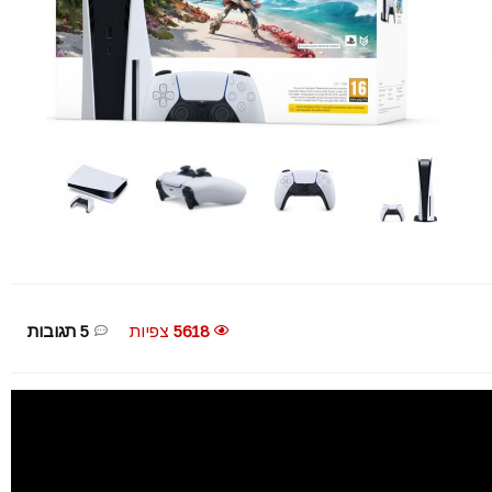
5618
צפיות
5 תגובות