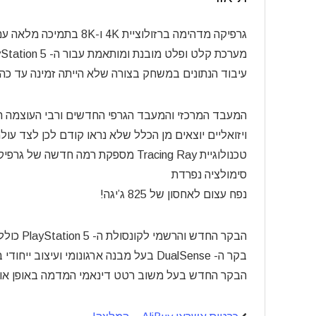
גרפיקה מדהימה ברזולוציית 4K ו-8K בתמיכה מלאה עם HDR וקצב ריענון תמונה של עד FPS 120
עיבוד הנתונים במשחק בצורה שלא הייתה זמינה עד כה
ויזואליים יוצאים מן הכלל שלא נראו קודם לכן לצד עו
טכנולוגיית Tracing Ray מספקת רמה ח
סימולציה נפרדת
נפח עצום לאחסון של 825 ג’יגה!
הבקר החדש והרשמי לקונסולת ה- 5 PlayStation כולל מגוון מאפיינים אשר מעשירים ומגדירים מחדש את המשחק!
בקר ה- DualSense בעל מבנה ארגונומי ועיצוב ייחודי ב-2 צבעים
הבקר החדש בעל משוב רטט דינאמי המדמה באופן א