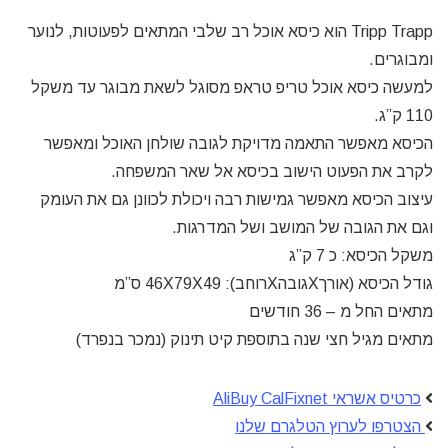
Tripp Trapp הוא כיסא אוכל רב שלבי המתאים לפעוטות, לנוער
ומבוגרים.
למעשה כיסא אוכל טריפ טראפ מסוגל לשאת מבוגר עד משקל
110 ק”ג.
הכיסא מאפשר התאמה מדויקת לגובה שולחן האוכל ומאפשר
לקרב את הפעוט הישוב בכיסא אל שאר המשפחה.
עיצוב הכיסא מאפשר גמישות רבה ויכולת לכוונן גם את העומק
וגם את הגובה של המושב ושל המדרגות.
משקל הכיסא: כ 7 ק”ג
גודל הכיסא (אורךXגובהXרוחב): 46X79X49 ס”מ
מתאים החל מ – 36 חודשים
מתאים מגיל חצי שנה בתוספת קיט תינוק (נמכר בנפרד)
כרטיס אשראי AliBuy CalFixnet
הצטרפו לערוץ הטלגרם שלנו