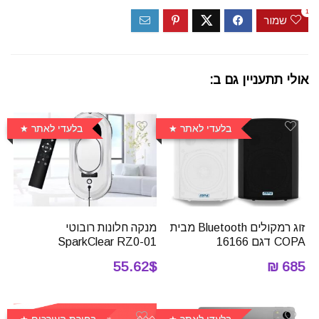
1
שמור
אולי תתעניין גם ב:
בלעדי לאתר
בלעדי לאתר
זוג רמקולים Bluetooth מבית
מנקה חלונות רובוטי
COPA דגם 16166
SparkClear RZ0-01
55.62$
685 ₪
בלעדי לאתר
בחירת העורכים