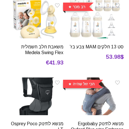
רב מכר
סט 13 חלקים MAM צבע בז’
משאבת חלב חשמלית
Medela Swing Flex
53.98$
€41.93
הכי זול שהיה
מנשא לתינוק Ergobaby
מנשא לתינוק Osprey Poco