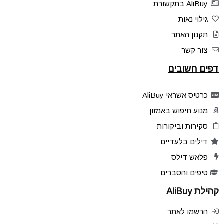
AliBuy בתקשורת
גילוי נאות
תקנון האתר
צור קשר
דפים חשובים
כרטיס אשראי AliBuy
מנוע חיפוש באמזון
סקירות וביקורות
דילים בלעדיים
פלאש דילס
טיפים והסברים
קהילת AliBuy
הרשמו לאתר