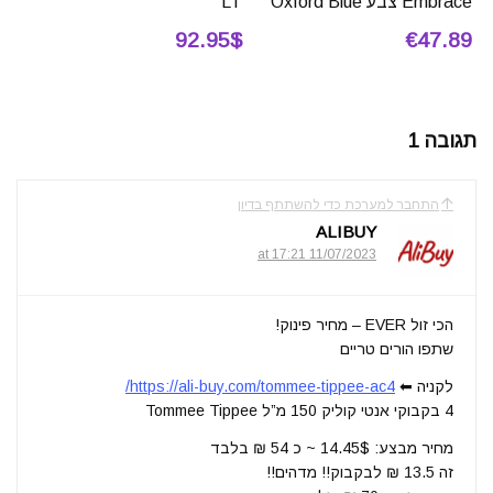
Embrace צבע Oxford Blue
LT
92.95$
€47.89
תגובה 1
התחבר למערכת כדי להשתתף בדיון
ALIBUY
11/07/2023 at 17:21
הכי זול EVER – מחיר פינוק!
שתפו הורים טריים
לקניה ⬅
https://ali-buy.com/tommee-tippee-ac4/
4 בקבוקי אנטי קוליק 150 מ”ל Tommee Tippee
מחיר מבצע: 14.45$ ~ כ 54 ₪ בלבד
זה 13.5 ₪ לבקבוק!! מדהים!!