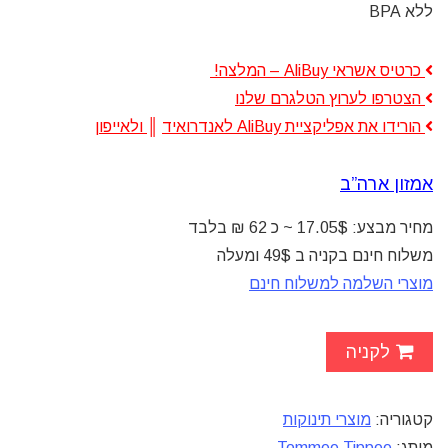
ללא BPA
כרטיס אשראי AliBuy – המלצה!
הצטרפו לערוץ הטלגרם שלנו
הורידו את אפליקציית AliBuy לאנדרואיד
║
ולאייפון
אמזון ארה”ב
מחיר מבצע: 17.05$ ~ כ 62 ₪ בלבד
משלוח חינם בקניה ב 49$ ומעלה
מוצרי השלמה למשלוח חינם
לקניה
קטגוריה:
מוצרי תינוקות
מותג:
Tommee Tippee