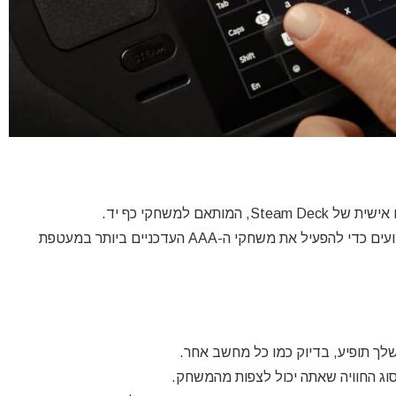
וזהי מעצמת Zen 2 + RDNA 2, המספקת די והותר ביצועים כדי להפעיל את משחקי ה-AAA העדכניים ביותר במעטפת
סוג החוויה שאתה יכול לצפות מהמשחק.