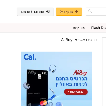
שתף דיל
התחבר / הרשם
Flash De
צור קשר
כרטיס אשראי AliBuy