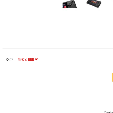
888
צפיות
0