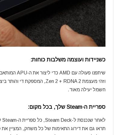
כשניידות ועוצמה משלבות כוחות:
שיתפנו פעולה עם AMD כדי ליצור את ה-APU המותאם אישית של Steam Deck, המותאם למשחקי כף יד.
חשמל יעילה מאוד.
ספריית ה-Steam שלך, בכל מקום:
לאחר שנכנסת ל-Steam Deck, כל ספריית ה-Steam שלך תופיע, בדיוק כמו כל מחשב אחר.
תראו גם את דירוג התאימות של כל משחק, המציין את 