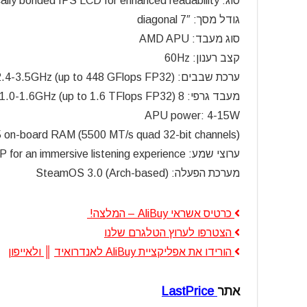
סוג: Optically bonded IPS LCD for enhanced readability
גודל מסך: 7″ diagonal
סוג מעבד: AMD APU
קצב רענון: 60Hz
ערכת שבבים: Zen 2 4c/8t, 2.4-3.5GHz (up to 448 GFlops FP32)
מעבד גרפי: 8 RDNA 2 CUs, 1.0-1.6GHz (up to 1.6 TFlops FP32)
APU power: 4-15W
n-board RAM (5500 MT/s quad 32-bit channels)
ערוצי שמע: Stereo with embedded DSP for an immersive listening experience
מערכת הפעלה: SteamOS 3.0 (Arch-based)
כרטיס אשראי AliBuy – המלצה!
הצטרפו לערוץ הטלגרם שלנו
הורידו את אפליקציית AliBuy לאנדרואיד
║
ולאייפון
אתר
LastPrice