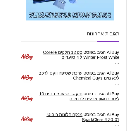
תגובות אחרונות
AliBuy
הגיב בפוסט
סט 12 חלקים Corelle
Winter Frost White ל 4 סועדים
…
AliBuy
הגיב בפוסט
ערכת שטיפה ווקס לרכב
ללא מים Chemical Guys
…
AliBuy
הגיב בפוסט
תיק גב שיאומי בנפח 10
ליטר במגוון צבעים לבחירה
…
AliBuy
הגיב בפוסט
מנקה חלונות רובוטי
SparkClear RZ0-01
…