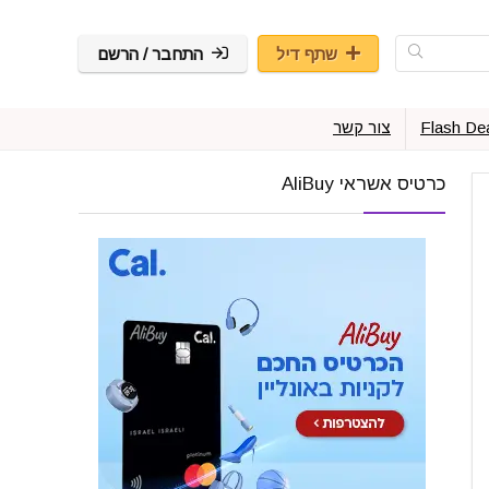
שתף דיל
התחבר / הרשם
Flash De
צור קשר
כרטיס אשראי AliBuy